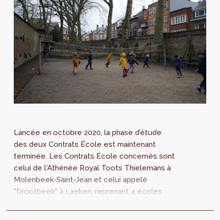
Lancée en octobre 2020, la phase d’étude
des deux Contrats École est maintenant
terminée. Les Contrats École concernés sont
celui de l'Athénée Royal Toots Thielemans à
Molenbeek-Saint-Jean et celui appelé
"Drootbeek" à Laeken, reprenant 4 écoles
situées au sein d’un même îlot. Les
diagnostics sont disponibles et mettent en