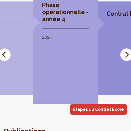
Phase
opérationnelle -
Contrat 
année 4
2025
Étapes du Contrat École