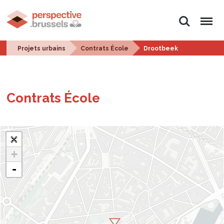
Rechercher
Menu
Projets urbains
Contrats École
Drootbeek
Contrats École
+
-