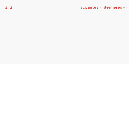
avant des constats et des priorités qui
1
2
suivantes ›
dernières »
permettront de passer à l’étape suivante : la
rédaction des programmes d’actions et
d’investissements.