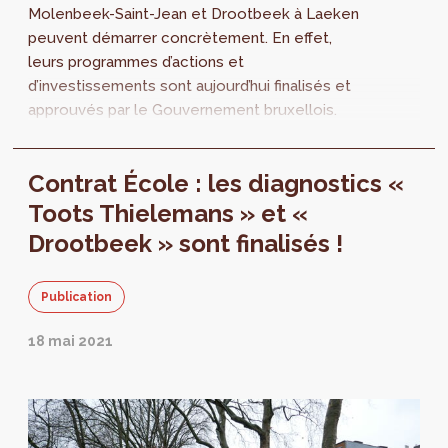
Molenbeek-Saint-Jean et Drootbeek à Laeken
peuvent démarrer concrètement. En effet,
leurs programmes d’actions et
d’investissements sont aujourd’hui finalisés et
approuvés par le Gouvernement bruxellois.
Pour rappel, les Contrats École visent à
améliorer les abords d’école et développer
Contrat École : les diagnostics «
des infrastructures ouvertes pour le quartier.
Toots Thielemans » et «
Drootbeek » sont finalisés !
Publication
18 mai 2021