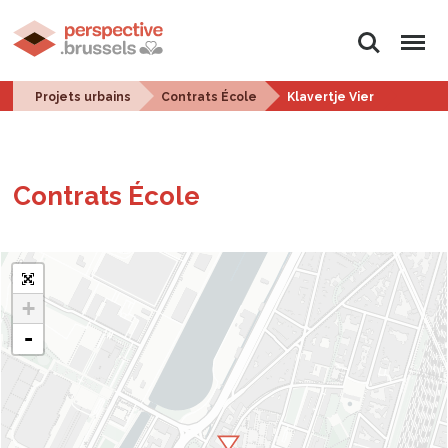
Rechercher
Menu
Projets urbains
Contrats École
Klavertje Vier
Contrats École
+
-