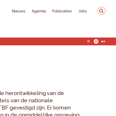
Nieuws
Agenda
Publicaties
Jobs
fr
nl
en
de herontwikkeling van de
tels van de nationale
BF gevestigd zijn. Er komen
en in de onmiddellijke omgeving