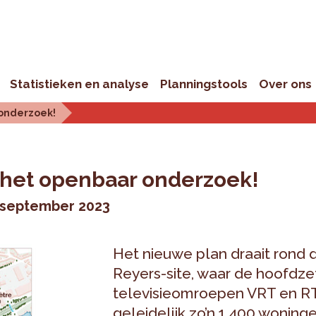
Statistieken en analyse
Planningstools
Over ons
onderzoek!
 het openbaar onderzoek!
1 september 2023
Het nieuwe plan draait rond 
Reyers-site, waar de hoofdze
televisieomroepen VRT en RT
geleidelijk zo’n 1.400 woning