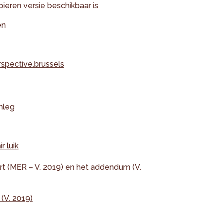
eren versie beschikbaar is
en
pective.brussels
nleg
r luik
rt (MER – V. 2019) en het addendum (V.
(V. 2019)