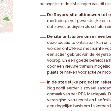
belangrijkste doelstellingen van dit ni
De Reyers-site uitbouwen tot 
mediadorp met gewestelijke en nat
dat zowel bedrijven als scholen die
De site ontsluiten om er een 
deze locatie te ontsluiten, kan e
worden ontwikkeld met ruimte voor
een actief gebruik van de Reyersto
voorop. En een goede bereikbaar
door een nieuwe tramlijn mogelijk
plaats te maken voor actieve mobili
In de stedelijke projecten rek
Nog nooit eerder is zoveel aandacht
opmaak van het RPA Mediapark. D
vereniging Natuurpunt en Leefmili
een degelijke basis om te komen t