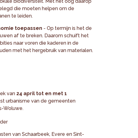
kale biodiversiteit. Met het oog daarop
gelegd die moeten helpen om de
anen te leiden.
onomie toepassen
- Op termijn is het de
wen af te breken. Daarom schuift het
ties naar voren die kaderen in de
den met het hergebruik van materialen.
oek van
24 april tot en met 1
dienst urbanisme van de gemeenten
ts-Woluwe.
der
nsten van Schaarbeek, Evere en Sint-