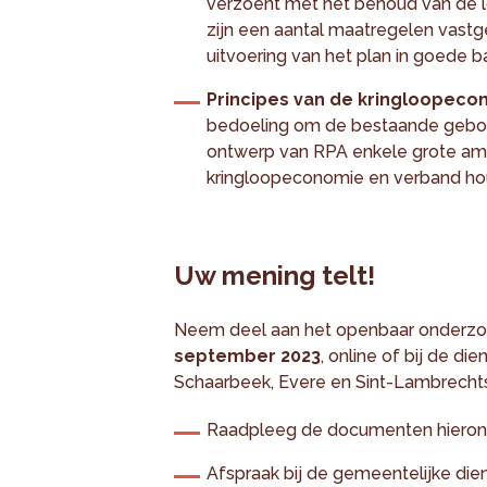
verzoent met het behoud van de lo
zijn een aantal maatregelen vast
uitvoering van het plan in goede b
Principes van de kringloopec
bedoeling om de bestaande gebou
ontwerp van RPA enkele grote ambi
kringloopeconomie en verband hou
Uw mening telt!
Neem deel aan het openbaar onderz
september 2023
, online of bij de 
Schaarbeek, Evere en Sint-Lambrech
Raadpleeg de documenten hieron
Afspraak bij de gemeentelijke die