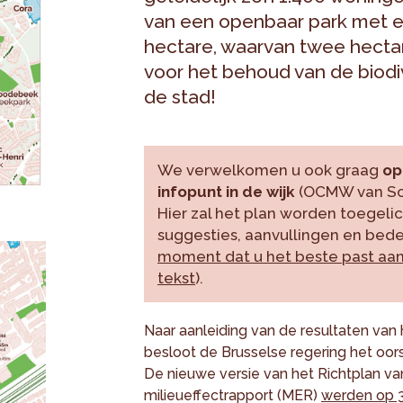
van een openbaar park met ee
hectare, waarvan twee hecta
voor het behoud van de biodiv
de stad!
We verwelkomen u ook graag
op
infopunt in de wijk
(OCMW van Sch
Hier zal het plan worden toegeli
suggesties, aanvullingen en bede
moment dat u het beste past aan
tekst
).
Naar aanleiding van de resultaten van
besloot de Brusselse regering het oors
De nieuwe versie van het Richtplan v
milieueffectrapport (MER)
werden op 